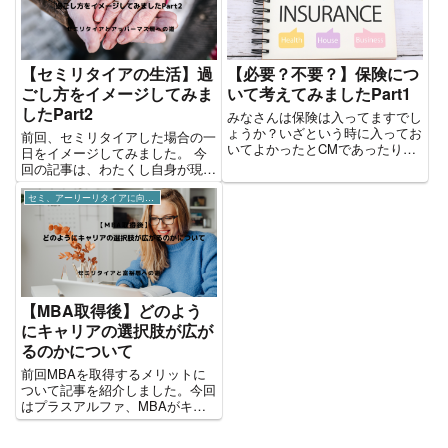
【セミリタイアの生活】過
【必要？不要？】保険につ
ごし方をイメージしてみま
いて考えてみましたPart1
したPart2
みなさんは保険は入ってますでし
ょうか？いざという時に入ってお
前回、セミリタイアした場合の一
いてよかったとCMであったりし
日をイメージしてみました。 今
て、考えさせられたりもするので
回の記事は、わたくし自身が現在
はないでしょうか。しかしなが
会社員であり、今後仮にセミリタ
ら、「いつ」必要な時が来るかは
セミ、アーリーリタイアに向けて
イアした場合のリスクを考えてみ
誰もわかりません。また、Twitter
ました。 ローンを組むこと セミ
内でも一部で保険不要論が...
リタイアしますと、サラリーマン
ではなくなるため社会的信用を...
【MBA取得後】どのよう
にキャリアの選択肢が広が
るのかについて
前回MBAを取得するメリットに
ついて記事を紹介しました。今回
はプラスアルファ、MBAがキャ
リアに与える影響について自分な
りの見解を考えてみました。 よ