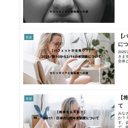
【バ
投資
に
202
きます
全体と
【将
投資
て
みな
か？
す。
で、