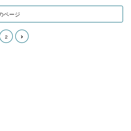
のページ
次
2
へ