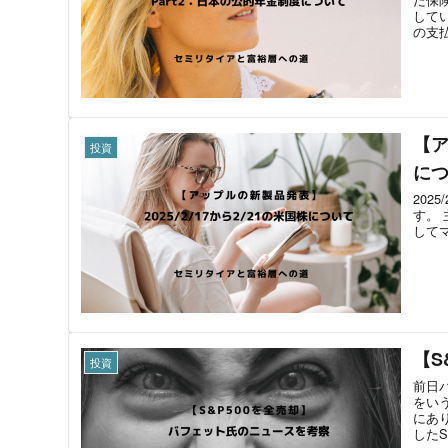
して
の支払
【ア
投資
に
202
す。 
してマ
【S
投資
前日バ
をい
にあ
したS