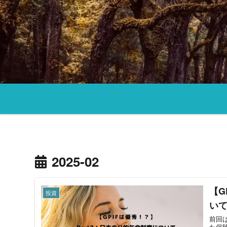
2025-02
【G
投資
い
前回
た保