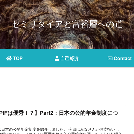
セミリタイアと富裕層への道
TOP
自己紹介
Contact
PIFは優秀！？】Part2：日本の公的年金制度につ
て
は日本の公的年金制度を紹介しました。 今回はみなさんがお支払いし
険料について、どのように運用されて年金受給者に渡っているかを紹介