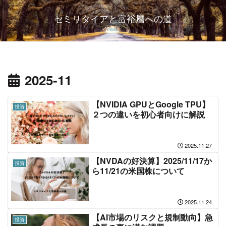
セミリタイアと富裕層への道
2025-11
【NVIDIA GPUとGoogle TPU】
投資
２つの違いを初心者向けに解説
2025.11.27
【NVDAの好決算】2025/11/17か
投資
ら11/21の米国株について
2025.11.24
【AI市場のリスクと規制動向】急
投資