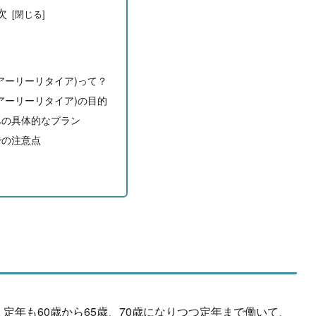
次
アーリーリタイア)って？
アーリーリタイア)の目的
への具体的なプラン
での注意点
定年も60歳から65歳、70歳になりつつ定年まで働いて、