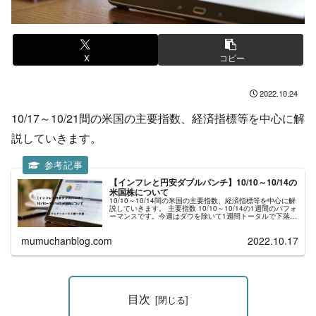
X
コピー
2022.10.24
10/17～10/21間の米国の主要指数、経済指標等を中心に解
説していきます。
【インフレと円安ダブルパンチ】10/10～10/14の
米国株について
10/10～10/14間の米国の主要指数、経済指標等を中心に解
説していきます。 主要指数 10/10～10/14の1週間のパフォ
ーマンスです。今週はダウを除いて1週間トータルで下落と
なりました。しかし、木曜のCPI発表前後の先物では大きな
下...
mumuchanblog.com
2022.10.17
目次