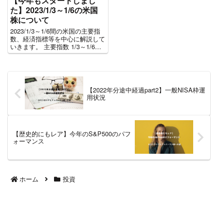
【今年もスタートしまし
た】2023/1/3～1/6の米国
株について
2023/1/3～1/6間の米国の主要指
数、経済指標等を中心に解説して
いきます。 主要指数 1/3～1/6の1
週間のパフォーマンスです。大事
な2023年の1週目ですが、全体的
に上昇となりました。 1/3～1/6
の主な経済指標 1/3～1/6...
【2022年分途中経過part2】一般NISA枠運
用状況
【歴史的にもレア】今年のS&P500のパフ
ォーマンス
ホーム
投資