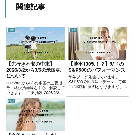
関連記事
投資
投資
【先行き不安の中東】
【勝率100%！？】9/11の
2026/3/2から3/6の米国株
S&P500のパフォーマンス
について
毎年ブログ発信しています、
S&P500で興味深いデータ。毎年
2026/3/2から3/6の米国の主要指
この時期に恒例となりますが、類
数、経済指標等を中心に解説して
似記事としてご紹介いたします。
いきます。 主要指数 2026/3/2か
アノマリーとは アノマリーと
ら3/6の1週間のパフォーマンスで
は、理論的根拠はないが、よく当
投資
す。全体を通してマイナスで終え
たる相場での経験則のことを言い
た1週間でした。 2026/3/2から
ます。格言として伝えられてい
3/6の主な経済指標 今週は...
る...