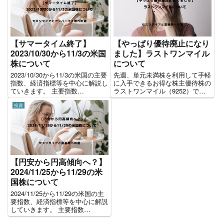
【サマータイム終了】
【やっぱり優待廃止になり
2023/10/30から11/3の米国
ました】ラストワンマイル
株について
について
2023/10/30から11/3の米国の主要
先週、単元未満株を利用して手軽
指数、経済指標等を中心に解説し
に入手できるお得な株主優待株の
ていきます。 主要指数
ラストワンマイル（9252）です
2023/10/30から11/3の1週間のパ
が、予想していた通り、優待廃止
投資
フォーマンスです。全体を通して
になりました。 ラストワンマイ
大きな上昇となりました。
ルの株主優待 株主優待内容は以
2023/10/30から11/3の主な経済...
下となります。 ・1株以上：ギフ
ト券1000円分（×年2回...
【円安から円高傾向へ？】
2024/11/25から11/29の米
国株について
2024/11/25から11/29の米国の主
要指数、経済指標等を中心に解説
していきます。 主要指数
2024/11/25から11/29の1週間のパ