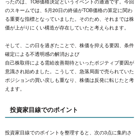
ったのは、
TOB価格決定というイベントの通過です。今回
のスキームでは、
5月20日の終値がTOB価格の算定に関わ
る重要な指標となって
いました。そのため、
それまでは株
価が上がりにくい構造が存在していたと考えられます
。
そして、この日を過ぎたことで、株価を抑える要因、
条件
確定による不透明感の解消および
自己株取得による需給改善期待といったポジティブ要因が
意識され
始めました。こうして、
急落局面で売られていた
ポジションの買い戻しも重なり、
株価は反発に転じたと考
えます。
投資家目線でのポイント
投資家目線でのポイントを整理すると、次の3点に集約さ