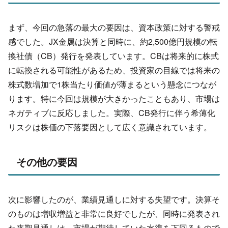
まず、今回の急落の最大の要因は、
資本政策に対する警戒
感でした。JX金属は決算と同時に、約2,500億円規模の転
換社債（
CB）発行を発表しています。CBは将来的に株式
に転換される可能性があるため、
投資家の目線では将来の
株式数増加で1株当たり価値が薄まるという懸念につなが
り
ます。特に今回は規模が大きかったこともあり、
市場は
ネガティブに反応しました。実際、
CB発行に伴う希薄化
リスクは株価の下落要因として広く意識され
ています。
その他の要因
次に影響したのが、業績見通しに対する失望です。
決算そ
のものは増収増益と非常に良好でしたが、同時に発表され
た来期見通しは、
市場が期待していた水準を下回るもので