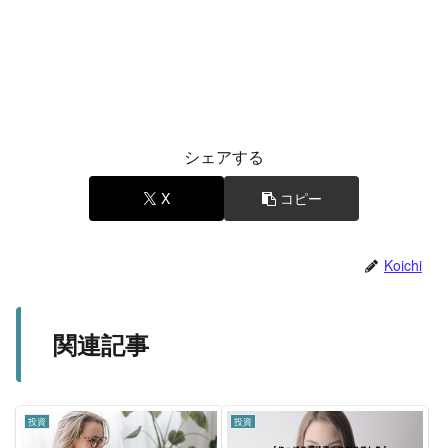
シェアする
X
コピー
Koichi
関連記事
投資
投資