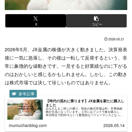
X
コピー
2026.05.21
2026年5月、JX金属の株価が大きく動きました。決算発表
後に一気に急落し、
その後は一転して反発するという、非
常に象徴的な値動きです。
一見すると好業績なのに下がる
のはおかしいと感じるかもしれませ
ん。しかし、
この動き
は株式市場では決して珍しいものではありません。
【時代の流れに乗ります】JX金属を新たに購入し
ました
みなさんもご存じの通り、現在の株式市場はAI、半導体銘
柄が主流になっています。３月にはフジクラ株を購入し、
本日時点で約55％という驚異的なパフォーマンスとなって
います。 その流れで先日JX金属を新規購入しました。そこ
で、今回はJX金属の会社...
mumuchanblog.com
2026.05.14