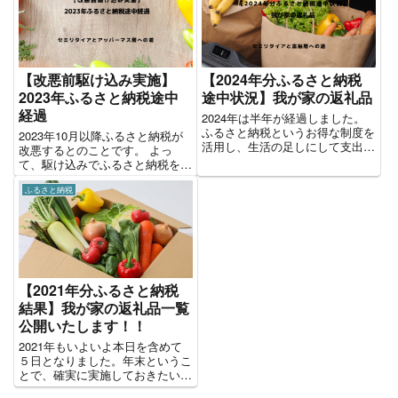
【改悪前駆け込み実施】
【2024年分ふるさと納税
2023年ふるさと納税途中
途中状況】我が家の返礼品
経過
2024年は半年が経過しました。
ふるさと納税というお得な制度を
2023年10月以降ふるさと納税が
活用し、生活の足しにして支出を
改悪するとのことです。 よっ
抑えることで、ブログのタイトル
て、駆け込みでふるさと納税を行
であるセミリタイアと富裕層へ少
った結果を共有したいと思いま
しでも近づくと考えます。そこ
ふるさと納税
す。 3つ実施しました いつも通
で、我が家の2024年ふるさと納
り、米、牛ハラミおよび日本酒を
税の途中状況について紹介して...
返礼品で選択しました。 毎年ふ
るさと納税で米を返礼品として...
【2021年分ふるさと納税
結果】我が家の返礼品一覧
公開いたします！！
2021年もいよいよ本日を含めて
５日となりました。年末というこ
とで、確実に実施しておきたいこ
とのひとつがふるさと納税です。