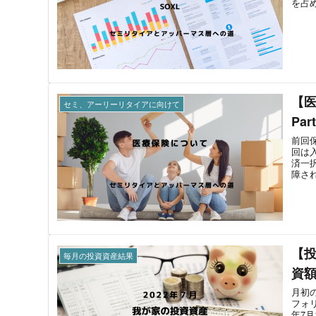
を占め
【
セミ、アーリーリタイアに向けて
Par
前回
回は
済一
障さ
【投
毎月の投資資産結果
資額
月初
フォリ
年7月