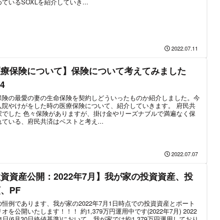
ているSOXLを紹介していき...
2022.07.11
医療保険について】保険について考えてみました
t4
保険の最愛の妻の生命保険を契約しどういったものか紹介しました。今
入院やけがをした時の医療保険について、紹介していきます。 府民共
択でした 色々保険がありますが、掛け金やリーズナブルで満遍なく保
れている、府民共済はベストと考え...
2022.07.07
資資産公開：2022年7月】我が家の投資資産、投
、PF
の恒例であります、我が家の2022年7月1日時点での投資資産とポート
オを公開いたします！！！ 約1,379万円運用中です(2022年7月) 2022
1日(6月30日終値基準)において、我が家では約1,379万円運用しており