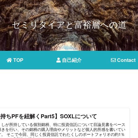
セミリタイアと富裕層への道
TOP
自己紹介
Contact
持ちPFを紐解くPart5】SOXLについて
くしが所持している個別銘柄、特に投資信託について目論見書をベース
解きを行い、その銘柄の購入理由やメリットなど個人的所感を書いてい
す。 そこで今回、同じく投資信託でわたくしのポートフォリオの約1％