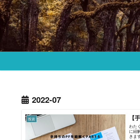
2022-07
【手
投資
わた
に紐
きま