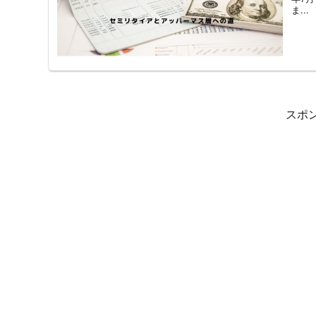
ま...
スポ