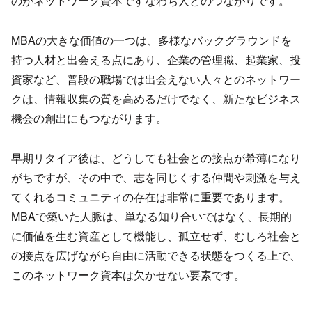
のがネットワーク資本ですなわち人とのつながり
です。
MBAの大きな価値の一つは、
多様なバックグラウンドを
持つ人材と出会える点にあり、
企業の管理職、起業家、投
資家など、普段の職場では出会えない人々とのネットワー
クは、
情報収集の質を高めるだけでなく、
新たなビジネス
機会の創出にもつながります。
早期リタイア後は、
どうしても社会との接点が希薄になり
がちですが、その中で、
志を同じくする仲間や刺激を与え
てくれるコミュニティの存在は非常に重要であります。
MBAで築いた人脈は、単なる知り合いではなく、
長期的
に価値を生む資産として機能し、孤立せず、
むしろ社会と
の接点を広げながら自由に活動できる状態をつくる上
で、
このネットワーク資本は欠かせない要素です。