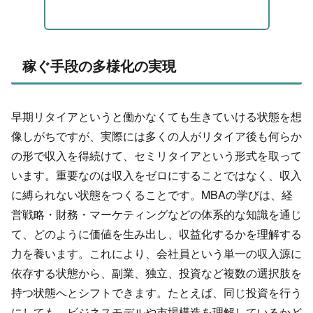
稼ぐ手段の多様化の実現
早期リタイアというと働かなくても生きていける状態を想
像しがち
ですが、
実際には多くの人がリタイア後も何らか
の形で収入を得続けて、セミリタイアという形式を取って
います。重要なのは収入をゼロにすることではなく、
収入
に縛られない状態をつくることです。MBAの学びは、経
営戦略・財務・
マーケティングなどの体系的な知識を通じ
て、
どのように価値を生み出し、収益化するかを理解する
力を養います。これにより、
会社員という単一の収入源に
依存する状態から、副業、独立、
投資など複数の選択肢を
持つ状態へとシフトできます。たとえば、
同じ投資を行う
にしても、
ビジネスモデルや市場構造を理解しているかど