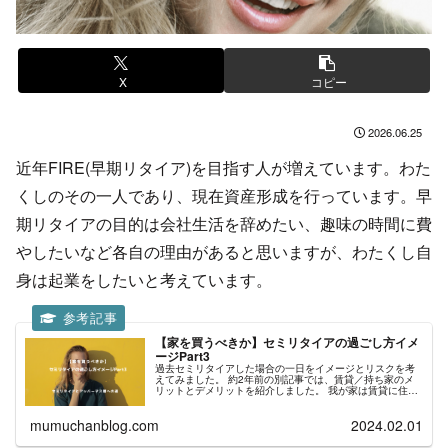
X
コピー
2026.06.25
近年FIRE(早期リタイア)を目指す人が増えています。
わた
くしのその一人であり、現在資産形成を行っています。早
期リタイアの目的は会社生活を辞めたい、
趣味の時間に費
やしたいなど各自の理由があると思いますが、わたくし自
身は起業をしたいと考えています。
【家を買うべきか】セミリタイアの過ごし方イメ
ージPart3
過去セミリタイアした場合の一日をイメージとリスクを考
えてみました。 約2年前の別記事では、賃貸／持ち家のメ
リットとデメリットを紹介しました。 我が家は賃貸に住ん
でいますが、それから賃貸のままにするのかはたまた持ち
家を購入するかどうかについて...
mumuchanblog.com
2024.02.01