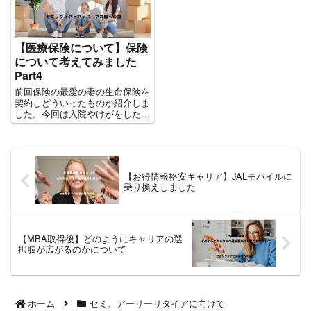
イミングを見誤ると、せっかく
るだろうと思い、ファイナンシ
の...
ャ...
【医療保険について】保険
について考えてみました
Part4
前回保険の最愛の妻の生命保険を
契約しどういったものか紹介しま
した。今回は入院やけがをした時
の医療保険について、紹介してい
きます。 府民共済一択でした
色々保険がありますが、掛け金や
リーズナブルで満遍なく保障され
ている、府民共済はベストと考
【お得情報格安キャリア】JALモバイルに
え...
乗り換えしました
【MBA取得後】どのようにキャリアの選
択肢が広がるのかについて
ホーム
セミ、アーリーリタイアに向けて