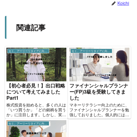
Koichi
関連記事
セミ、アーリーリタイアに向けて
セミ、アーリーリタイアに向けて
【初心者必見！】出口戦略
ファイナンシャルプランナ
について考えてみました
ー(FP)3級を受験してきま
Part1
した
株式投資を始めると、多くの人は
マネーリテラシー向上のために、
「いつ買うか」「どの銘柄を買う
ファイナンシャルプランナーを勉
か」に注目します。しかし、実は
強しておりました。個人的にはた
投資の成否を大きく左右するのは
だ勉強するだけでは、スキルが付
セミ、アーリーリタイアに向けて
「いつ売るか」、つまり出口戦略
け焼き刃になってしまう恐れがあ
が重要になります。 買うタイミ
ることと資格取得という目標を持
ングばかりに気を取られ、売るタ
ったほうがモチベーションがあが