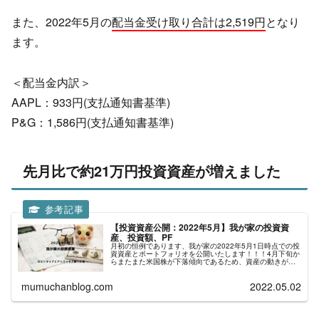
また、2022年5月の
配当金受け取り合計は2,519
円
となり
ます。
＜配当金内訳＞
AAPL：933円(支払通知書基準)
P&G：1,586円(支払通知書基準)
先月比で約21万円投資資産が増えました
【投資資産公開：2022年5月】我が家の投資資
産、投資額、PF
月初の恒例であります、我が家の2022年5月1日時点での投
資資産とポートフォリオを公開いたします！！！4月下旬か
らまたまた米国株が下落傾向であるため、資産の動きが激
しくなってきております。 約1,312万円運用中です(2022年
5月) 20...
mumuchanblog.com
2022.05.02