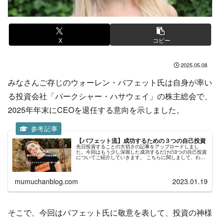
X
コピー
2025.05.08
みなさんご存じのウォーレン・バフェット氏は自身が率い
る投資会社「バークシャー・ハサウェイ」の株主総会で、
2025年年末にCEOを退任する意向を示しました。
【バフェット流】成功するための３つの自己投資
先日投資することの大切さの記事をアップロードしまし
た。今回はもう少し深堀した成功するだけの3つの自己投資
についてご紹介していきます。 こちらに関しまして、わた
くしが尊敬している一人のウォーレンバフェット氏のお言
葉とlifehackerさんよ...
mumuchanblog.com
2023.01.19
そこで、今回はバフェット氏に敬意を表して、投資の神様