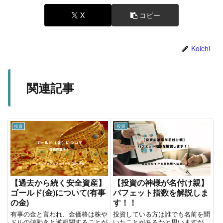
X
コピー
Koichi
関連記事
投資
投資
【過去から続く安全資産】
【投資の神様が名付け親】
ゴールド(金)について(有事
バフェット指数を解説しま
の金)
す！！
有事の金と言われ、金価格は株や
投資している方は誰でも名前を聞
ドルの値動きと逆相関することが
いたことがあるかと思いますが、