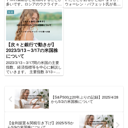
多いです。ロシアのウクライナ侵
ウォーレン・バフェット氏が名付
攻により、株式市場が下落と共に
けた指標があります。 今回、こ
投資
金の価格も上昇しております。今
のバフェット氏およびバフェット
回その金について、ご紹介してい
指数についてご紹介いたします。
きます。 ゴールド(金)とは 金は
ウォーレン・バフェット氏 アメ
そのもの自体に価値がある実...
リカの投資家であり、実業家(...
【次々と銀行で動きが】
2023/3/13～3/17の米国株
について
2023/3/13～3/17間の米国の主要
指数、経済指標等を中心に解説し
ていきます。 主要指数 3/13～
3/17の1週間のパフォーマンスで
す。今週はNASDAQは大幅な上
昇となりました。SVB破綻のニュ
ースで今週はどうなるかと注目で
したが...
【S&P500は20年ぶりの記録】2025/4/28
から5/2の米国株について
【金利据置＆関税引き下げ】2025/5/5か
ら5/9の米国株について