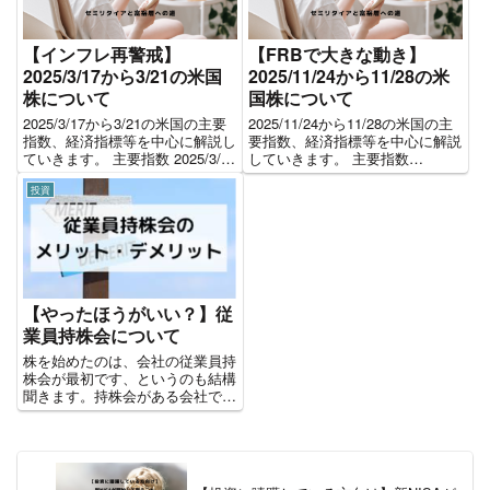
【インフレ再警戒】
【FRBで大きな動き】
2025/3/17から3/21の米国
2025/11/24から11/28の米
株について
国株について
2025/3/17から3/21の米国の主要
2025/11/24から11/28の米国の主
指数、経済指標等を中心に解説し
要指数、経済指標等を中心に解説
ていきます。 主要指数 2025/3/17
していきます。 主要指数
から3/21の1週間のパフォーマン
2025/11/24から11/28の1週間のパ
投資
スです。ダウはプラスでS&P500
フォーマンスです。全体を通して
とNASDAQはマイナスで終えた1
プラスで終えた1週間でした。
週間でした。 2025/...
2025/11/24から11/28...
【やったほうがいい？】従
業員持株会について
株を始めたのは、会社の従業員持
株会が最初です、というのも結構
聞きます。持株会がある会社で
は、新卒で入社したときに人事か
ら諸説明の中に持株会の説明が必
ずあるらしいです。 わたくしは
今の会社は中途採用で入社し、当
初は持株会をやっていませんでし