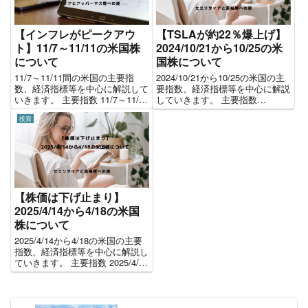
【インフレがピークアウ
【TSLAが約22％爆上げ】
ト】11/7～11/11の米国株
2024/10/21から10/25の米
について
国株について
11/7～11/11間の米国の主要指
2024/10/21から10/25の米国の主
数、経済指標等を中心に解説して
要指数、経済指標等を中心に解説
いきます。 主要指数 11/7～11/11
していきます。 主要指数
の1週間のパフォーマンスです。
2024/10/21から10/25の1週間のパ
投資
今週は全体的に大きく上昇しまし
フォーマンスです。全体を通して
た。特に11/10は2020年4月以来
マイナスで終えた1週間でした。
の上昇幅となりました。 11/7
2024/10/21から10/2...
～...
【株価は下げ止まり】
2025/4/14から4/18の米国
株について
2025/4/14から4/18の米国の主要
指数、経済指標等を中心に解説し
ていきます。 主要指数 2025/4/14
から4/18の1週間のパフォーマン
スです。全体を通して大幅なマイ
ナスで終えた1週間でした。
2025/4/14から4/18の主...