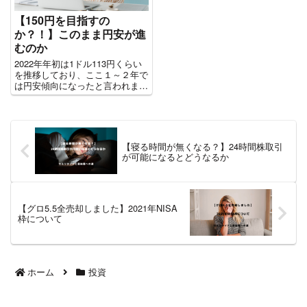
【150円を目指すの
か？！】このまま円安が進
むのか
2022年年初は1ドル113円くらい
を推移しており、ここ１～２年で
は円安傾向になったと言われまし
たが、5年くらいのスパンで見る
と、むしろ円高でした。(2011年
～2013年の1ドル80円前後は超円
高)。しかし、その後円安傾向が
続き、7月に入...
【寝る時間が無くなる？】24時間株取引
が可能になるとどうなるか
【グロ5.5全売却しました】2021年NISA
枠について
ホーム
投資