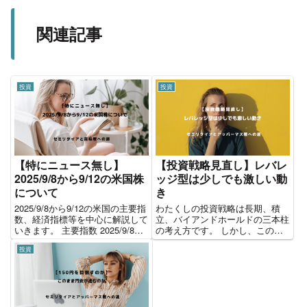
関連記事
投資
投資
【特にニュース無し】
【投資戦略見直し】レバレ
2025/9/8から9/12の米国株
ッジ型は少しでも激しい動
について
き
2025/9/8から9/12の米国の主要指
わたくしの投資戦略は長期、積
数、経済指標等を中心に解説して
立、バイアンドホールドの三本柱
いきます。 主要指数 2025/9/8か
の考え方です。 しかし、この戦
ら9/12の1週間のパフォーマンス
略の中に個別株、FTE、投資信
投資
です。全体を通してプラスで終え
託、レバレッジ型など各株式の保
た1週間でした。 2025/9/8から
有比率に関しては、そこまで”決
9/12の主な経済指標 2...
め”をしておりませんでした。今
回一部考え方を見直ししました。
...