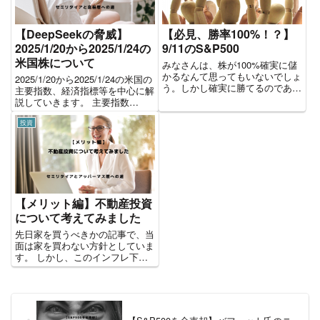
【DeepSeekの脅威】
【必見、勝率100%！？】
2025/1/20から2025/1/24の
9/11のS&P500
米国株について
みなさんは、株が100%確実に儲
かるなんて思ってもいないでしょ
2025/1/20から2025/1/24の米国の
う。しかし確実に勝てるのであれ
主要指数、経済指標等を中心に解
ば、やってみたいと思うのは誰で
説していきます。 主要指数
も当然です。過去10年の中であ
2025/1/20から2025/1/24の1週間
る特定日で必ず勝てる日があった
投資
のパフォーマンスです。全体を通
らどうしますか？S&P500で興味
して大きなマイナスで終えた1週
深いデータを見つけました...
間でした。 2025/1/...
【メリット編】不動産投資
について考えてみました
先日家を買うべきかの記事で、当
面は家を買わない方針としていま
す。 しかし、このインフレ下で
株以外の資産を持つこともどうだ
ろうと考え、不動産投資について
勉強しています。今回は不動産投
資およびそのメリットを挙げてい
きます。 不動産投資とは 不動...