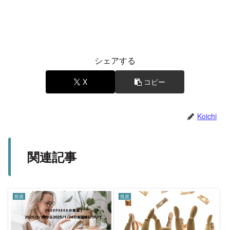
シェアする
X
コピー
Koichi
関連記事
投資
投資