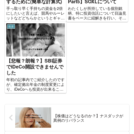
するために(簡単な計算式)
Part5】SOXLについて
手っ取り早く手持ちの資金を2倍
わたくしが所持している個別銘
にしたいと言えば、競馬やルーレ
柄、特に投資信託について目論見
ットなどどちらかというとギャン
書をベースに紐解きを行い、その
ブル的なものが思い浮かぶかと思
銘柄の購入理由やメリットなど個
投資
います。しかし株式投資で一気に
人的所感を書いていきます。 そ
2倍となる銘柄狙うことに関して
こで今回、同じく投資信託でわた
は専業の方で財務や決算、中長期
くしのポートフォリオの約1％を
の経営・企業分析を紐解ける時
占めているSOXLを紹介してい
間...
き...
【悲報？朗報？】SBI証券
でiDeCo開設できませんで
した
年初の記事内でご紹介したのです
が、確定拠出年金の制度変更によ
り、iDeCoへも投資が出来ること
になり、節税対策のためにiDeCo
を開始することを明言していまし
た。 そして、1月早々SBI証券で
iDeCoの申し込みを行いました。
その結果が来ま...
【株価はどうなるのか？】ナスダックが
異例のリバランス