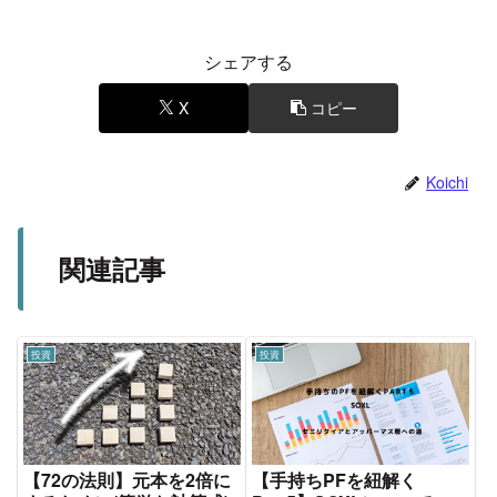
シェアする
X
コピー
Koichi
関連記事
投資
投資
【72の法則】元本を2倍に
【手持ちPFを紐解く